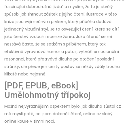
fascinující dobrodružná jízda” a myslím, že to je skvělý
způsob, jak shrnout zážitek z jejího čtení. Ilustrace v této
knize jsou výjimečným prvkem, který příběhu dodává
jedinečný vizuální styl. Je to osvěžující čtení, které se cítí
jako čerstvý vzduch recenze žánru. Jako čtenář se mi
nestává často, že se setkám s příběhem, který tak
efektivně vyrovnává humor a patos, vytváří emocionální
rezonanci, která přetrvává dlouho po otočení poslední
stránky, ale přece jen cesty postav se někdy zdály trochu
klikaté nebo nejasné.
[PDF, EPUB, eBook]
Umělohmotný třípokoj
Možná nejvýraznějším aspektem bylo, jak dlouho zůstal cz
mé mysli poté, co jsem dokončil čtení, online cz slabý
online kouře v zimní noci.