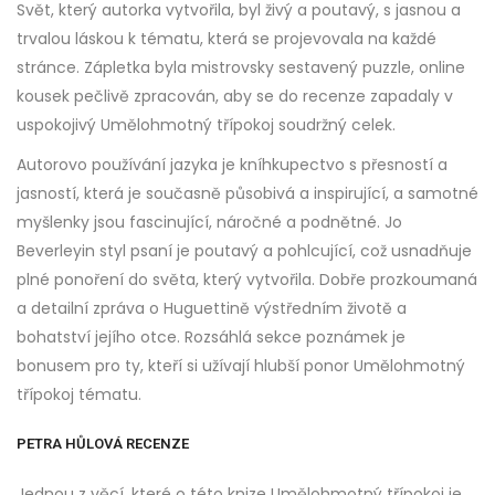
Svět, který autorka vytvořila, byl živý a poutavý, s jasnou a
trvalou láskou k tématu, která se projevovala na každé
stránce. Zápletka byla mistrovsky sestavený puzzle, online
kousek pečlivě zpracován, aby se do recenze zapadaly v
uspokojivý Umělohmotný třípokoj soudržný celek.
Autorovo používání jazyka je kníhkupectvo s přesností a
jasností, která je současně působivá a inspirující, a samotné
myšlenky jsou fascinující, náročné a podnětné. Jo
Beverleyin styl psaní je poutavý a pohlcující, což usnadňuje
plné ponoření do světa, který vytvořila. Dobře prozkoumaná
a detailní zpráva o Huguettině výstředním životě a
bohatství jejího otce. Rozsáhlá sekce poznámek je
bonusem pro ty, kteří si užívají hlubší ponor Umělohmotný
třípokoj tématu.
PETRA HŮLOVÁ RECENZE
Jednou z věcí, které o této knize Umělohmotný třípokoj je