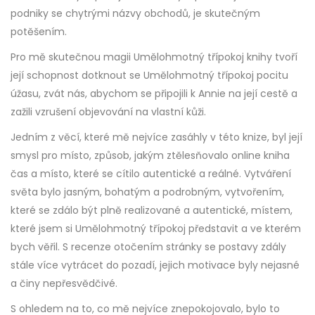
podniky se chytrými názvy obchodů, je skutečným
potěšením.
Pro mě skutečnou magii Umělohmotný třípokoj knihy tvoří
její schopnost dotknout se Umělohmotný třípokoj pocitu
úžasu, zvát nás, abychom se připojili k Annie na její cestě a
zažili vzrušení objevování na vlastní kůži.
Jedním z věcí, které mě nejvíce zasáhly v této knize, byl její
smysl pro místo, způsob, jakým ztělesňovalo online kniha
čas a místo, které se cítilo autentické a reálné. Vytváření
světa bylo jasným, bohatým a podrobným, vytvořením,
které se zdálo být plně realizované a autentické, místem,
které jsem si Umělohmotný třípokoj představit a ve kterém
bych věřil. S recenze otočením stránky se postavy zdály
stále více vytrácet do pozadí, jejich motivace byly nejasné
a činy nepřesvědčivé.
S ohledem na to, co mě nejvíce znepokojovalo, bylo to