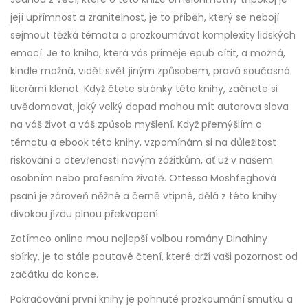
její upřímnost a zranitelnost, je to příběh, který se nebojí
sejmout těžká témata a prozkoumávat komplexity lidských
emocí. Je to kniha, která vás přiměje epub cítit, a možná,
kindle možná, vidět svět jiným způsobem, pravá současná
literární klenot. Když čtete stránky této knihy, začnete si
uvědomovat, jaký velký dopad mohou mít autorova slova
na váš život a váš způsob myšlení. Když přemýšlím o
tématu a ebook této knihy, vzpomínám si na důležitost
riskování a otevřenosti novým zážitkům, ať už v našem
osobním nebo profesním životě. Ottessa Moshfeghová
psaní je zároveň něžné a černě vtipné, dělá z této knihy
divokou jízdu plnou překvapení.
Zatímco online mou nejlepší volbou romány Dinahiny
sbírky, je to stále poutavé čtení, které drží vaši pozornost od
začátku do konce.
Pokračování první knihy je pohnuté prozkoumání smutku a