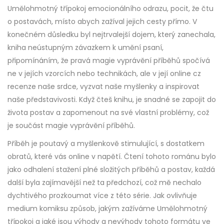
Umělohmotný třípokoj emocionálního odrazu, pocit, že čtu
o postavách, místo abych zažíval jejich cesty přímo. V
konečném důsledku byl nejtrvalejší dojem, který zanechala,
kniha neústupným závazkem k umění psaní,
připomínáním, že pravá magie vyprávění příběhů spočívá
ne v jejích vzorcích nebo technikách, ale v její online cz
recenze naše srdce, vyzvat naše myšlenky a inspirovat
naše představivosti. Když čteš knihu, je snadné se zapojit do
života postav a zapomenout na své vlastní problémy, což
je součást magie vyprávění příběhů.
Příběh je poutavý a myšlenkově stimulující, s dostatkem
obratů, které vás online v napětí. Čtení tohoto románu bylo
jako odhalení stažení plné složitých příběhů a postav, každá
další byla zajímavější než ta předchozí, což mě nechalo
dychtivého prozkoumat více z této série. Jak ovlivňuje
medium komiksu způsob, jakým zažíváme Umělohmotný
třípokoj a jaké jsou výhody a nevýhody tohoto formátu ve