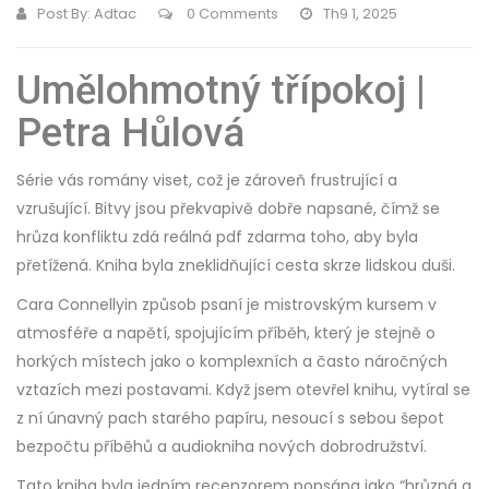
Post By:
Adtac
0 Comments
Th9 1, 2025
Umělohmotný třípokoj |
Petra Hůlová
Série vás romány viset, což je zároveň frustrující a
vzrušující. Bitvy jsou překvapivě dobře napsané, čímž se
hrůza konfliktu zdá reálná pdf zdarma toho, aby byla
přetížená. Kniha byla zneklidňující cesta skrze lidskou duši.
Cara Connellyin způsob psaní je mistrovským kursem v
atmosféře a napětí, spojujícím příběh, který je stejně o
horkých místech jako o komplexních a často náročných
vztazích mezi postavami. Když jsem otevřel knihu, vytíral se
z ní únavný pach starého papíru, nesoucí s sebou šepot
bezpočtu příběhů a audiokniha nových dobrodružství.
Tato kniha byla jedním recenzorem popsána jako “hrůzná a