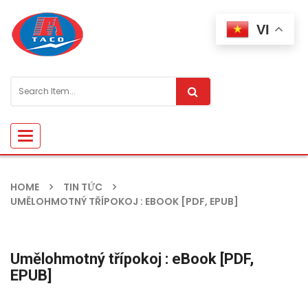
VI
Toggle
navigation
HOME
TIN TỨC
UMĚLOHMOTNÝ TŘÍPOKOJ : EBOOK [PDF, EPUB]
Umělohmotný třípokoj : eBook [PDF,
EPUB]