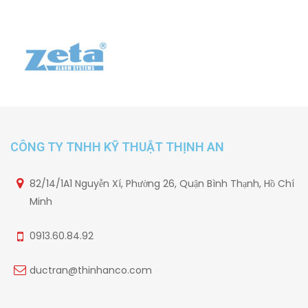
CÔNG TY TNHH KỸ THUẬT THỊNH AN
82/14/1A1 Nguyễn Xí, Phường 26, Quận Bình Thạnh, Hồ Chí
Minh
0913.60.84.92
ductran@thinhanco.com