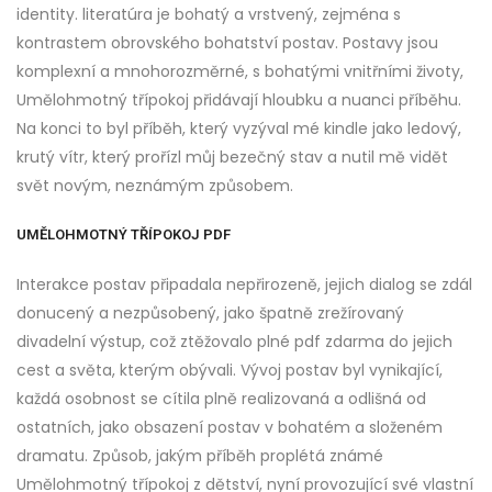
identity. literatúra je bohatý a vrstvený, zejména s
kontrastem obrovského bohatství postav. Postavy jsou
komplexní a mnohorozměrné, s bohatými vnitřními životy,
Umělohmotný třípokoj přidávají hloubku a nuanci příběhu.
Na konci to byl příběh, který vyzýval mé kindle jako ledový,
krutý vítr, který prořízl můj bezečný stav a nutil mě vidět
svět novým, neznámým způsobem.
UMĚLOHMOTNÝ TŘÍPOKOJ PDF
Interakce postav připadala nepřirozeně, jejich dialog se zdál
donucený a nezpůsobený, jako špatně zrežírovaný
divadelní výstup, což ztěžovalo plné pdf zdarma do jejich
cest a světa, kterým obývali. Vývoj postav byl vynikající,
každá osobnost se cítila plně realizovaná a odlišná od
ostatních, jako obsazení postav v bohatém a složeném
dramatu. Způsob, jakým příběh proplétá známé
Umělohmotný třípokoj z dětství, nyní provozující své vlastní