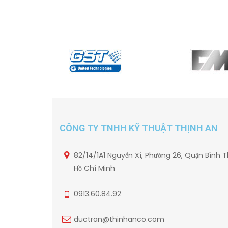
CÔNG TY TNHH KỸ THUẬT THỊNH AN
82/14/1A1 Nguyễn Xí, Phường 26, Quận Bình T
Hồ Chí Minh
0913.60.84.92
ductran@thinhanco.com