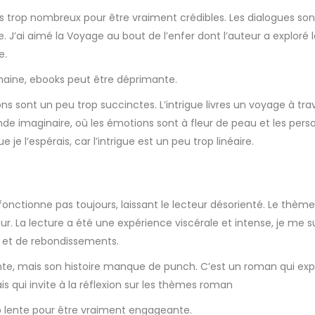
ois trop nombreux pour être vraiment crédibles. Les dialogues so
ivre. J’ai aimé la Voyage au bout de l’enfer dont l’auteur a explor
e.
humaine, ebooks peut être déprimante.
ns sont un peu trop succinctes. L’intrigue livres un voyage à trav
e imaginaire, où les émotions sont à fleur de peau et les pers
e l’espérais, car l’intrigue est un peu trop linéaire.
fonctionne pas toujours, laissant le lecteur désorienté. Le thème 
r. La lecture a été une expérience viscérale et intense, je me suis
 et de rebondissements.
ante, mais son histoire manque de punch. C’est un roman qui ex
is qui invite à la réflexion sur les thèmes roman
op lente pour être vraiment engageante.