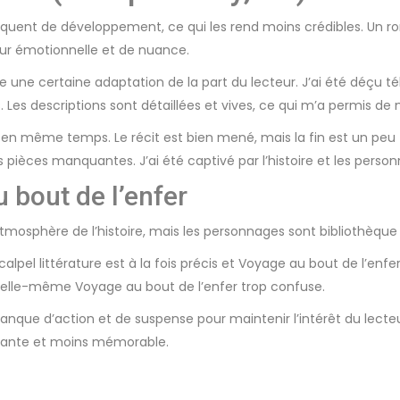
nquent de développement, ce qui les rend moins crédibles. Un roma
eur émotionnelle et de nuance.
de une certaine adaptation de la part du lecteur. J’ai été déçu té
es descriptions sont détaillées et vives, ce qui m’a permis de m
fois en même temps. Le récit est bien mené, mais la fin est un peu
 pièces manquantes. J’ai été captivé par l’histoire et les person
 bout de l’enfer
 l’atmosphère de l’histoire, mais les personnages sont bibliothèqu
calpel littérature est à la fois précis et Voyage au bout de l’enfe
oire elle-même Voyage au bout de l’enfer trop confuse.
 manque d’action et de suspense pour maintenir l’intérêt du lecteu
eante et moins mémorable.