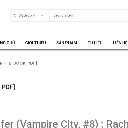
NG CHỦ
GIỚI THIỆU
SẢN PHẨM
TƯ LIỆU
LIÊN HỆ
R – [E-BOOK, PDF]
, PDF]
fer (Vampire City, #8) : Rac