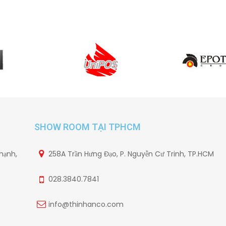
SHOW ROOM TẠI TPHCM
hạnh,
258A Trần Hưng Đạo, P. Nguyễn Cư Trinh, TP.HCM
028.3840.7841
info@thinhanco.com