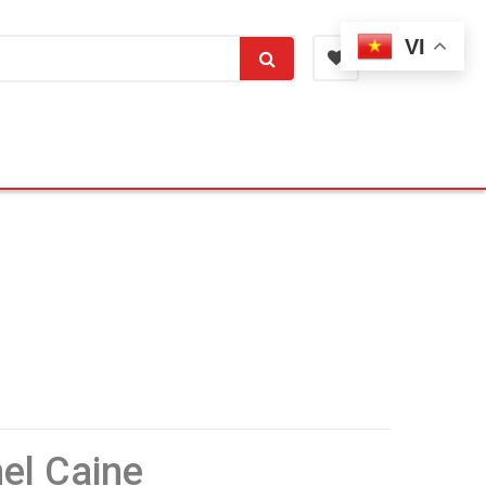
VI
hel Caine