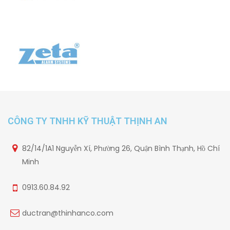
CÔNG TY TNHH KỸ THUẬT THỊNH AN
82/14/1A1 Nguyễn Xí, Phường 26, Quận Bình Thạnh, Hồ Chí
Minh
0913.60.84.92
ductran@thinhanco.com