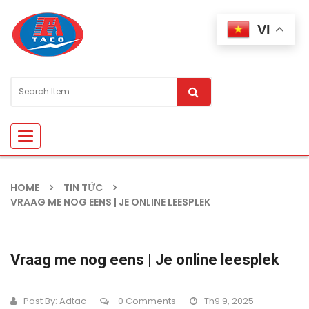
VI
Toggle
navigation
HOME
TIN TỨC
VRAAG ME NOG EENS | JE ONLINE LEESPLEK
Vraag me nog eens | Je online leesplek
Post By:
Adtac
0 Comments
Th9 9, 2025