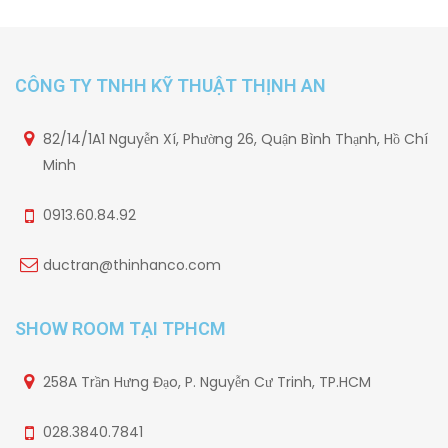
CÔNG TY TNHH KỸ THUẬT THỊNH AN
82/14/1A1 Nguyễn Xí, Phường 26, Quận Bình Thạnh, Hồ Chí
Minh
0913.60.84.92
ductran@thinhanco.com
SHOW ROOM TẠI TPHCM
258A Trần Hưng Đạo, P. Nguyễn Cư Trinh, TP.HCM
028.3840.7841