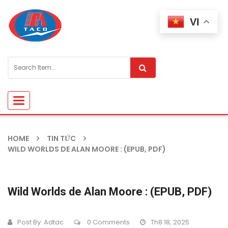
VI
Toggle
navigation
HOME
TIN TỨC
WILD WORLDS DE ALAN MOORE : (EPUB, PDF)
Wild Worlds de Alan Moore : (EPUB, PDF)
Post By:
Adtac
0 Comments
Th8 18, 2025