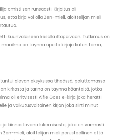
a omisti sen runsaasti. Kirjoitus oli
että kirja voi olla Zen-mieli, aloittelijan mieli
uhtautua.
letti kuunvalaiseen kesällä iltapäivään. Tutkimus on
inen maailma on täynnä upeita kirjoja kuten tämä,
Se tuntui olevan eksyksissä tiheässä, poluttomassa
n kirkasta ja tarina on täynnä käänteitä, jotka
 oli erityisesti Alfie Goes e-kirja joka herätti
le ja vaikutusvaltainen kirjan joka siirti minut
na ja kiinnostavana lukemisesta, joka on varmasti
 Zen-mieli, aloittelijan mieli perusteellinen että