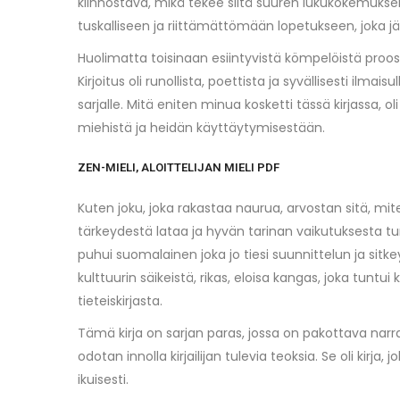
kiinnostava, mikä tekee siitä suuren lukukokemuksen k
tuskalliseen ja riittämättömään lopetukseen, joka jä
Huolimatta toisinaan esiintyvistä kömpelöistä proos
Kirjoitus oli runollista, poettista ja syvällisesti ilmai
sarjalle. Mitä eniten minua kosketti tässä kirjassa, ol
miehistä ja heidän käyttäytymisestään.
ZEN-MIELI, ALOITTELIJAN MIELI PDF
Kuten joku, joka rakastaa naurua, arvostan sitä, mit
tärkeydestä lataa ja hyvän tarinan vaikutuksesta tun
puhui suomalainen joka jo tiesi suunnittelun ja sitke
kulttuurin säikeistä, rikas, eloisa kangas, joka tuntu
tieteiskirjasta.
Tämä kirja on sarjan paras, jossa on pakottava narrat
odotan innolla kirjailijan tulevia teoksia. Se oli kir
ikuisesti.