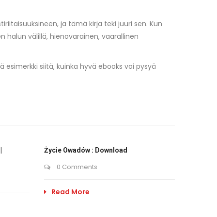
riitaisuuksineen, ja tämä kirja teki juuri sen. Kun
n halun välillä, hienovarainen, vaarallinen
ä esimerkki siitä, kuinka hyvä ebooks voi pysyä
|
Życie Owadów : Download
0 Comments
Read More