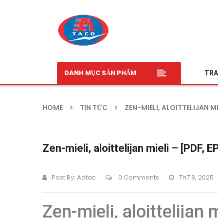
DANH MỤC SẢN PHẨM
TRA
HOME
TIN TỨC
ZEN-MIELI, ALOITTELIJAN MI
Zen-mieli, aloittelijan mieli – [PDF, E
Post By:
Adtac
0 Comments
Th7 8, 2025
Zen-mieli, aloittelijan