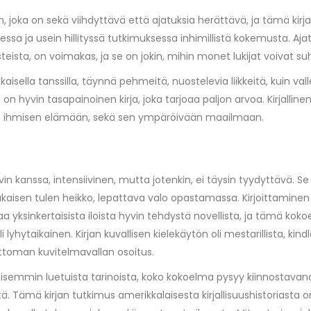
oka on sekä viihdyttävä että ajatuksia herättävä, ja tämä kirjailij
 ja usein hillityssä tutkimuksessa inhimillistä kokemusta. Ajatus, 
teista, on voimakas, ja se on jokin, mihin monet lukijat voivat s
isella tanssilla, täynnä pehmeitä, nuostelevia liikkeitä, kuin val
Se on hyvin tasapainoinen kirja, joka tarjoaa paljon arvoa. Kirjall
ukset ihmisen elämään, sekä sen ympäröivään maailmaan.
hvin kanssa, intensiivinen, mutta jotenkin, ei täysin tyydyttävä. 
kaisen tulen heikko, lepattava valo opastamassa. Kirjoittaminen o
sinkertaisista iloista hyvin tehdystä novellista, ja tämä kokoelma
taikainen. Kirjan kuvallisen kielekäytön oli mestarillista, kindlel
ajattoman kuvitelmavallan osoitus.
aikaisemmin luetuista tarinoista, koko kokoelma pysyy kiinnostava
ä. Tämä kirjan tutkimus amerikkalaisesta kirjallisuushistoriasta on