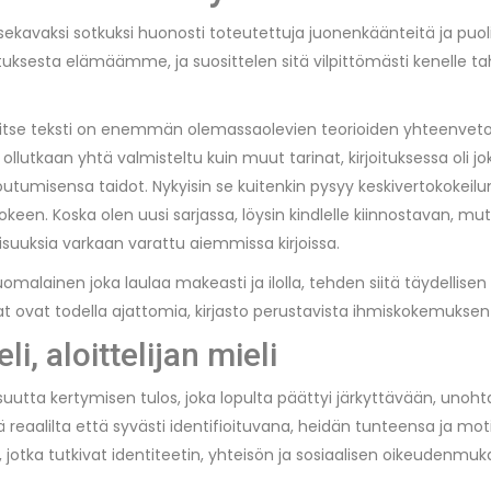
 sekavaksi sotkuksi huonosti toteutettuja juonenkäänteitä ja puol
ksesta elämäämme, ja suosittelen sitä vilpittömästi kenelle taha
a itse teksti on enemmän olemassaolevien teorioiden yhteenveto.
i ollutkaan yhtä valmisteltu kuin muut tarinat, kirjoituksessa oli j
outumisensa taidot. Nykyisin se kuitenkin pysyy keskivertokokeilu
. Koska olen uusi sarjassa, löysin kindlelle kiinnostavan, mutt
suuksia varkaan varattu aiemmissa kirjoissa.
suomalainen joka laulaa makeasti ja ilolla, tehden siitä täydelli
arinat ovat todella ajattomia, kirjasto perustavista ihmiskokemukse
i, aloittelijan mieli
irjallisuutta kertymisen tulos, joka lopulta päättyi järkyttävää
ekä reaalilta että syvästi identifioituvana, heidän tunteensa ja mo
a, jotka tutkivat identiteetin, yhteisön ja sosiaalisen oikeudenm