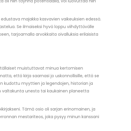
 oli niin täynnä potentiaalia, voi luovuttaa niin
ttä edustava majakka kasvavien vaikeuksien edessä.
eijastelua. Se ilmaiseksi hyvä loppu viihdyttävälle
keen, tarjoamalla arvokkaita oivalluksia erilaisista
at tällaiset muistuttavat minua kertomisen
a, että kirja saarnasi jo uskonnollisille, että se
 on kudottu myyttien ja legendojen, historian ja
inen valtakunta unesta tai kaukainen planeetta
ikirjakseni. Tämä osio oli sarjan erinomainen, ja
inankerronnan mestariteos, joka pysyy minun kanssani