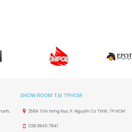
SHOW ROOM TẠI TPHCM
hạnh,
258A Trần Hưng Đạo, P. Nguyễn Cư Trinh, TP.HCM
028.3840.7841