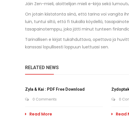
Jäin Zen-mieli, aloittelijan mieli e-kirja sekä lumou
On jotain kiistatonta siinä, että tarina voi vangita 
luin, tuntui siltä, että fi tiukalla köydellä, tasapai
tasapainotemppu, joka jätti minut tunteen finlandia 
Tarinallisen e kirjat​ tukahduttava, opettava ja huv
kanssasi lopullisesti loppuun luettuasi sen.
RELATED NEWS
Zyla & Kai : PDF Free Download
Żydoptak
0 Comments
0 Co
Read More
Read 