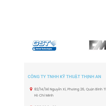
CÔNG TY TNHH KỸ THUẬT THỊNH AN
82/14/1A1 Nguyễn Xí, Phường 26, Quận Bình T
Hồ Chí Minh