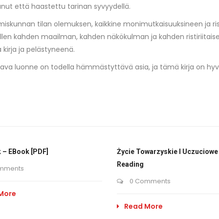
tunut että haastettu tarinan syvyydellä.
ihmiskunnan tilan olemuksen, kaikkine monimutkaisuuksineen ja risti
notellen kahden maailman, kahden näkökulman ja kahden ristiriitaise
kirja​ ja pelästyneenä.
ittava luonne on todella hämmästyttävä asia, ja tämä kirja on hyv
 – EBook [PDF]
Życie Towarzyskie I Uczuciowe 
Reading
mments
0 Comments
More
Read More