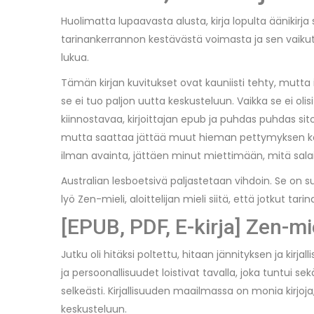
Huolimatta lupaavasta alusta, kirja lopulta äänikirja
tarinankerrannon kestävästä voimasta ja sen vaikutu
lukua.
Tämän kirjan kuvitukset ovat kauniisti tehty, mutt
se ei tuo paljon uutta keskusteluun. Vaikka se ei olis
kiinnostavaa, kirjoittajan epub ja puhdas puhdas sit
mutta saattaa jättää muut hieman pettymyksen kokeen
ilman avainta, jättäen minut miettimään, mitä salai
Australian lesboetsivä paljastetaan vihdoin. Se on 
lyö Zen-mieli, aloittelijan mieli siitä, että jotkut t
[EPUB, PDF, E-kirja] Zen-miel
Jutku oli hitäksi poltettu, hitaan jännityksen ja k
ja persoonallisuudet loistivat tavalla, joka tuntui s
selkeästi. Kirjallisuuden maailmassa on monia kirjoj
keskusteluun.