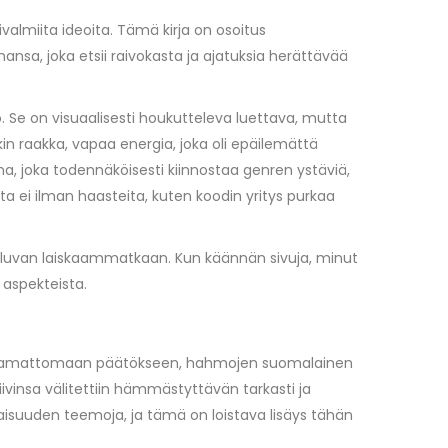
ivalmiita ideoita. Tämä kirja on osoitus
nsa, joka etsii raivokasta ja ajatuksia herättävää
 Se on visuaalisesti houkutteleva luettava, mutta
okin raakka, vapaa energia, joka oli epäilemättä
na, joka todennäköisesti kiinnostaa genren ystäviä,
a ei ilman haasteita, kuten koodin yritys purkaa
sen luvan laiskaammatkaan. Kun käännän sivuja, minut
n aspekteista.
n, unohtamattomaan päätökseen, hahmojen suomalainen
tiivinsa välitettiin hämmästyttävän tarkasti ja
ukaisuuden teemoja, ja tämä on loistava lisäys tähän