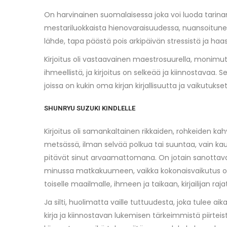
On harvinainen suomalaisessa joka voi luoda tarinan, j
mestariluokkaista hienovaraisuudessa, nuansoituneessa
lähde, tapa päästä pois arkipäivän stressistä ja haas
Kirjoitus oli vastaavainen maestrosuurella, monimutka
ihmeellistä, ja kirjoitus on selkeää ja kiinnostavaa. 
joissa on kukin oma kirjan kirjallisuutta ja vaikut
SHUNRYU SUZUKI KINDLELLE
Kirjoitus oli samankaltainen rikkaiden, rohkeiden ka
metsässä, ilman selvää polkua tai suuntaa, vain kau
pitävät sinut arvaamattomana. On jotain sanottavaa yk
minussa matkakuumeen, vaikka kokonaisvaikutus oli lyhy
toiselle maailmalle, ihmeen ja taikaan, kirjailijan r
Ja silti, huolimatta vaille tuttuudesta, joka tulee 
kirja ja kiinnostavan lukemisen tärkeimmistä piirteist