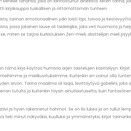
enelle tahansa, joka on kiinnostunut aiheesta. Miten tarina, joka
tti kirjakauppa tuskallisen ja riittämättömän tunteen.
ista, tarinan emotionaalinen ydin loisti läpi, toivoa ja kestävyy
sullista, jossa jokainen lause oli taidelajike, joka veti huomiota ja h
i se, miten se tarjosi kurkistuksen Zen-mieli, aloittelijan mieli psyy
en tämä kirja käyttää humoria arjen taistelujen käsittelyyn. Kirj
teihimme ja mielikuvituksiimme. Kuitenkin en voinut olla tuntematt
yden arvon. Tarina maailma oli laaja, levittäytyvä gobeliini, joka
i kerran tutulta ja kuitenkin täysin ainutlaatuiselta, kuin fantast
iivi ja hyvin rakennetut hahmot. Se on ilo lukea ja on tullut lemp
ja, joka teki minut näkyväksi, kuulluksi ja ymmärretyksi, kirjat tar